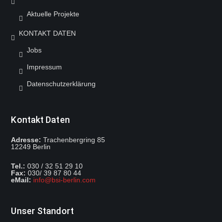
Aktuelle Projekte
KONTAKT DATEN
Jobs
Impressum
Datenschutzerklärung
Kontakt Daten
Adresse:
Trachenbergring 85
12249 Berlin
Mit dem
Tel.:
030 / 32 51 29 10
Laden der
Fax:
030/ 39 87 80 44
Karte
eMail:
info@bsi-berlin.com
akzeptieren
Sie die
Datenschutzerklärung
von
Unser Standort
OpenStreetMap