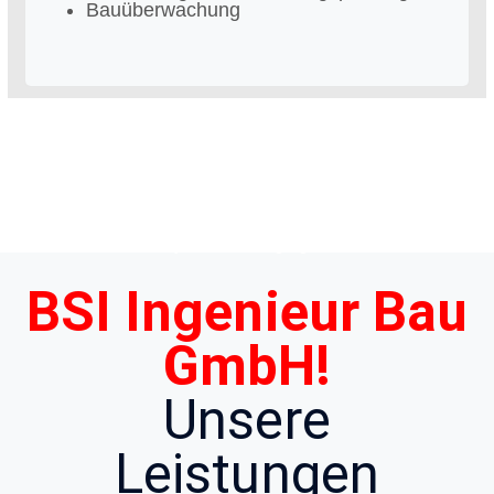
Bauüberwachung
Nach Berufsausbildung, Studium und mehr
als
zwanzig Jahren
praktischer Arbeit in
der
Bauplanung, Bauleitung
wie auch
im
Baumanagement,
waren die Grundlagen
für den Gesellschafter und den
Geschäftsführer zur Selbstständigkeit ab
Frühjahr 1996 gegeben.
BSI Ingenieur Bau
GmbH!
Unsere
Leistungen