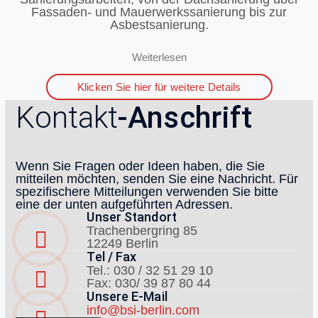
Fassaden- und Mauerwerkssanierung bis zur
Asbestsanierung.
Weiterlesen
Klicken Sie hier für weitere Details
Kontakt
-Anschrift
Wenn Sie Fragen oder Ideen haben, die Sie
mitteilen möchten, senden Sie eine Nachricht. Für
spezifischere Mitteilungen verwenden Sie bitte
eine der unten aufgeführten Adressen.
Unser Standort
Mit dem
Trachenbergring 85
Laden der
12249 Berlin
Karte
Tel / Fax
akzeptieren
Sie die
Tel.: 030 / 32 51 29 10
Datenschutzerklärung
Fax: 030/ 39 87 80 44
von
Unsere E-Mail
OpenStreetMap
info@bsi-berlin.com
Foundation.