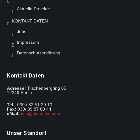
Aktuelle Projekte
KONTAKT DATEN
Jobs
Impressum
Datenschutzerklärung
Kontakt Daten
Adresse:
Trachenbergring 85
12249 Berlin
Mit dem
Tel.:
030 / 32 51 29 10
Laden der
Fax:
030/ 39 87 80 44
Karte
eMail:
info@bsi-berlin.com
akzeptieren
Sie die
Datenschutzerklärung
von
Unser Standort
OpenStreetMap