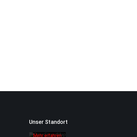
Mit dem
Laden der
Karte
akzeptieren
Sie die
Datenschutzerklärung
von
Unser Standort
OpenStreetMap
Foundation.
Mehr erfahren