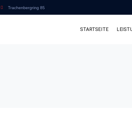
Trachenbergring 85
STARTSEITE
LEIST