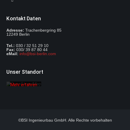
Kontakt Daten
Adresse:
Trachenbergring 85
12249 Berlin
Mit dem
Tel.:
030 / 32 51 29 10
Laden der
Fax:
030/ 39 87 80 44
Karte
eMail:
info@bsi-berlin.com
akzeptieren
Sie die
Datenschutzerklärung
von
Unser Standort
OpenStreetMap
Foundation.
Mehr erfahren
Karte
laden
OpenStreetMaps
©BSI Ingenieurbau GmbH. Alle Rechte vorbehalten
immer
entsperren