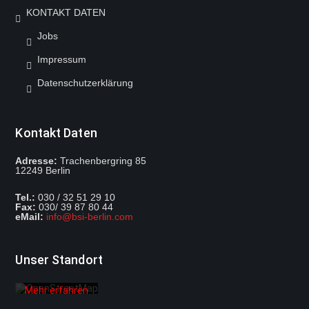
KONTAKT DATEN
Jobs
Impressum
Datenschutzerklärung
Kontakt Daten
Adresse:
Trachenbergring 85
12249 Berlin
Mit dem
Tel.:
030 / 32 51 29 10
Laden der
Fax:
030/ 39 87 80 44
Karte
eMail:
info@bsi-berlin.com
akzeptieren
Sie die
Datenschutzerklärung
von
Unser Standort
OpenStreetMap
Foundation.
Mehr erfahren